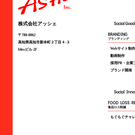
Social Goo
株式会社アッシェ
BRANDING
〒780-0062
ブランディング
高知県高知市新本町２丁目４-３
Webサイト制
blissビル 2F
動画制作
採用PR・企業
ブランド開発
Social Inno
FOOD LOSS R
食品ロス削減
もぐもぐチャ