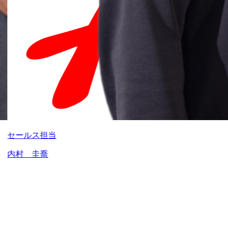
セールス担当
内村 圭喬