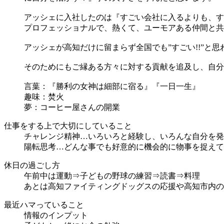
アッシェに入社したのは『すごい会社に入るよりも、す
プロフェッショナルで、熱くて、ユーモアある仲間と共
アッシェが高知だけに留まらず全国でも”すごい!!”と
そのためにもご縁ある方々に対する貢献を追及し、自分
言葉：『勝利の女神は細部に宿る』『一日一生』
趣味：焚火
夢：コーヒー屋さんの開業
仕事をする上で大切にしていること
チャレンジ精神…いろいろと経験し、いろんな自分を発
陽転思考…どんな事でも好意的に機会的に物事を捉えて
休日の過ごし方
午前中は運動⇒子どもの野球の練習⇒読書⇒料理
あとは高知ファイティングドッグスの応援や高知市内の
最近ハマっていること
情報のインプット