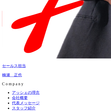
セールス担当
楠瀬 正也
C o m p a n y
アッシェの理念
会社概要
代表メッセージ
スタッフ紹介