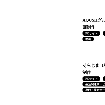
AQUSHグ
画制作
PCサイト
動画
そらじま（利
制作
PCサイト
生活関連サービ
専門・技術サー